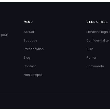
MENU
LIENS UTILES
Accueil
Mentions légal
e pour
Boutique
Confidentialité
Présentation
CGV
Blog
Panier
Contact
Commande
Mon compte