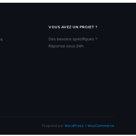
VOUS AVEZ UN PROJET ?
Des besoins spécifiques ?
es
Réponse sous 24h.
Propulsé par
WordPress
+
WooCommerce