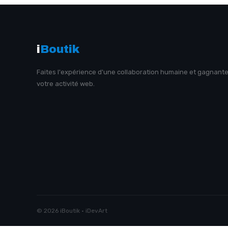
i
Boutik
Faites l'expérience d'une collaboration humaine et gagnant
votre activité web.
© 2026 iBoutik · iDevArt