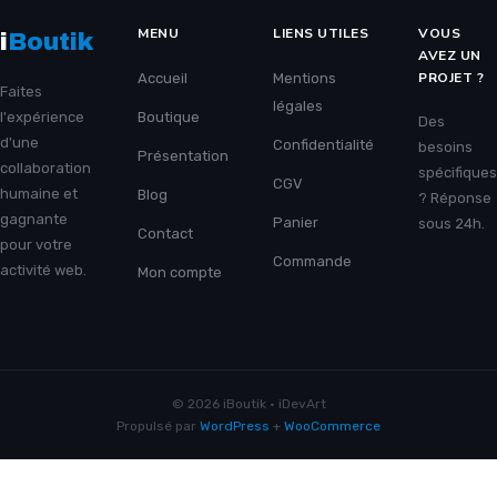
MENU
LIENS UTILES
VOUS
i
Boutik
AVEZ UN
PROJET ?
Accueil
Mentions
Faites
légales
l'expérience
Boutique
Des
d'une
Confidentialité
besoins
Présentation
collaboration
spécifiques
CGV
humaine et
Blog
? Réponse
gagnante
Panier
sous 24h.
Contact
pour votre
Commande
activité web.
Mon compte
© 2026 iBoutik · iDevArt
Propulsé par
WordPress
+
WooCommerce